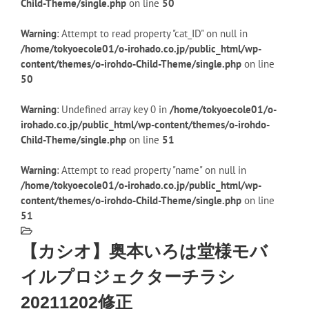
Child-Theme/single.php
on line
50
Warning
: Attempt to read property "cat_ID" on null in
/home/tokyoecole01/o-irohado.co.jp/public_html/wp-
content/themes/o-irohdo-Child-Theme/single.php
on line
50
Warning
: Undefined array key 0 in
/home/tokyoecole01/o-
irohado.co.jp/public_html/wp-content/themes/o-irohdo-
Child-Theme/single.php
on line
51
Warning
: Attempt to read property "name" on null in
/home/tokyoecole01/o-irohado.co.jp/public_html/wp-
content/themes/o-irohdo-Child-Theme/single.php
on line
51
【カシオ】奥本いろは堂様モバ
イルプロジェクターチラシ
20211202修正