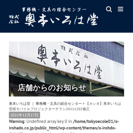
Skip
to
content
店舗からのお知らせ
奥本いろは堂 ｜ 事務機・文具の総合センター
>
【カシオ】奥本いろは
堂様モバイルプロジェクターチラシ20211202修正
2021年12月17日
Warning
: Undefined array key 0 in
/home/tokyoecole01/o-
irohado.co.jp/public_html/wp-content/themes/o-irohdo-