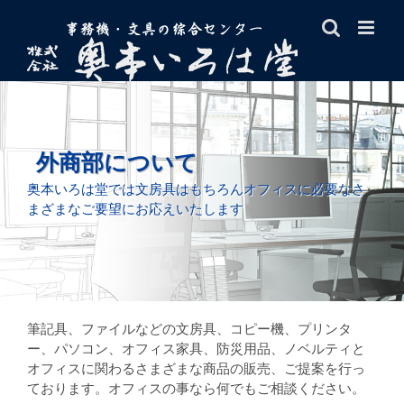
Skip
to
content
外商部について
奥本いろは堂では文房具はもちろんオフィスに必要なさ
まざまなご要望にお応えいたします
筆記具、ファイルなどの文房具、コピー機、プリンタ
ー、パソコン、オフィス家具、防災用品、ノベルティと
オフィスに関わるさまざまな商品の販売、ご提案を行っ
ております。オフィスの事なら何でもご相談ください。