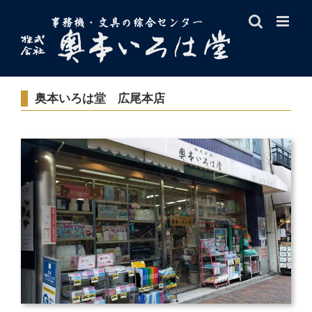
Skip
to
content
奥本いろは堂 広尾本店