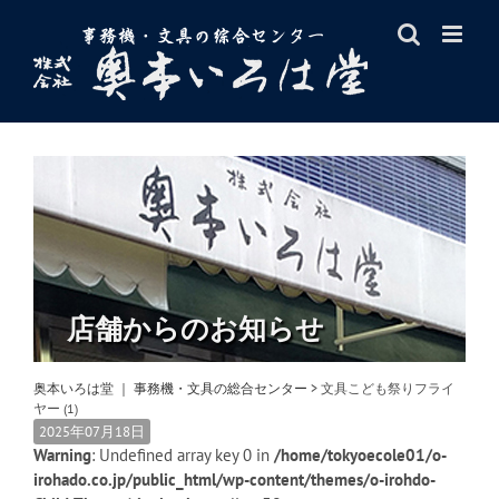
Skip
to
content
店舗からのお知らせ
奥本いろは堂 ｜ 事務機・文具の総合センター
>
文具こども祭りフライ
ヤー (1)
2025年07月18日
Warning
: Undefined array key 0 in
/home/tokyoecole01/o-
irohado.co.jp/public_html/wp-content/themes/o-irohdo-