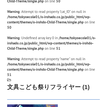
Child-Theme/single.php
on line
50
Warning
: Attempt to read property "cat_ID" on null in
/home/tokyoecole01/o-irohado.co.jp/public_html/wp-
content/themes/o-irohdo-Child-Theme/single.php
on line
50
Warning
: Undefined array key 0 in
/home/tokyoecole01/o-
irohado.co.jp/public_html/wp-content/themes/o-irohdo-
Child-Theme/single.php
on line
51
Warning
: Attempt to read property "name" on null in
/home/tokyoecole01/o-irohado.co.jp/public_html/wp-
content/themes/o-irohdo-Child-Theme/single.php
on line
51
文具こども祭りフライヤー (1)