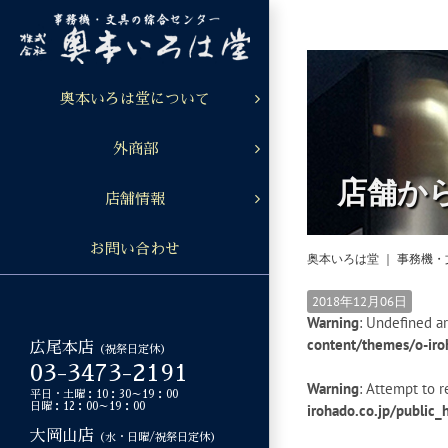
Skip
to
content
奥本いろは堂について
外商部
店舗か
店舗情報
お問い合わせ
奥本いろは堂 ｜ 事務機
2018年12月06日
Warning
: Undefined ar
content/themes/o-iro
広尾本店
（祝祭日定休）
03-3473-2191
Warning
: Attempt to r
平日・土曜：10：30～19：00
日曜：12：00～19：00
irohado.co.jp/public
大岡山店
（水・日曜/祝祭日定休）