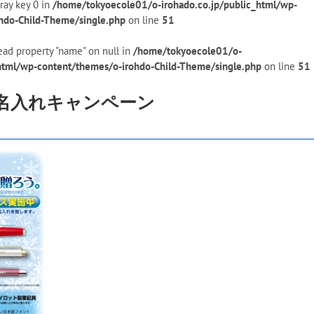
ray key 0 in
/home/tokyoecole01/o-irohado.co.jp/public_html/wp-
hdo-Child-Theme/single.php
on line
51
ead property "name" on null in
/home/tokyoecole01/o-
_html/wp-content/themes/o-irohdo-Child-Theme/single.php
on line
51
筆名入れキャンペーン