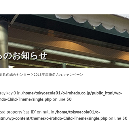
らのお知らせ
・文具の総合センター
>
2018年高筆名入れキャンペーン
ray key 0 in
/home/tokyoecole01/o-irohado.co.jp/public_html/wp-
hdo-Child-Theme/single.php
on line
50
ead property "cat_ID" on null in
/home/tokyoecole01/o-
_html/wp-content/themes/o-irohdo-Child-Theme/single.php
on line
50