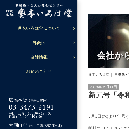
Skip
to
content
奥本いろは堂について
外商部
会社か
店舗情報
お問い合わせ
奥本いろは堂 ｜ 事務機
2019年04月11日
新元号「令
広尾本店
（祝祭日定休）
03-3473-2191
平日・土曜：10：30～19：00
5月1日(水)より年
日曜：12：00～19：00
大岡山店
（水・日曜/祝祭日定休）
弊社ではシャチハタ