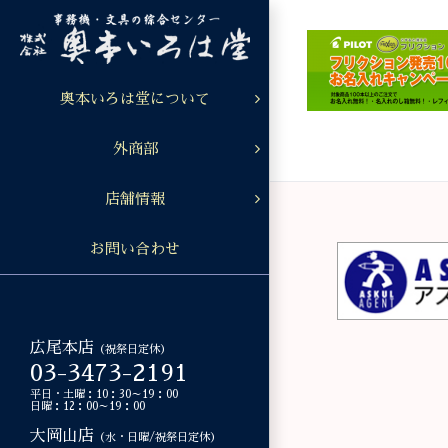
Skip
to
content
奥本いろは堂について
外商部
店舗情報
お問い合わせ
広尾本店
（祝祭日定休）
03-3473-2191
平日・土曜：10：30～19：00
日曜：12：00～19：00
大岡山店
（水・日曜/祝祭日定休）