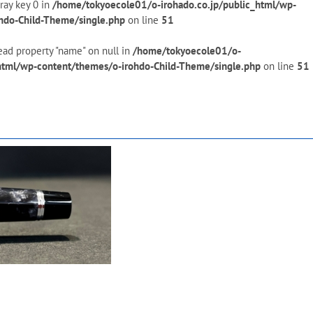
ray key 0 in
/home/tokyoecole01/o-irohado.co.jp/public_html/wp-
hdo-Child-Theme/single.php
on line
51
ead property "name" on null in
/home/tokyoecole01/o-
_html/wp-content/themes/o-irohdo-Child-Theme/single.php
on line
51