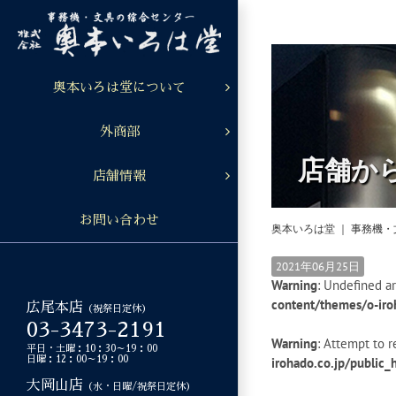
Skip
to
content
奥本いろは堂について
外商部
店舗か
店舗情報
お問い合わせ
奥本いろは堂 ｜ 事務機
2021年06月25日
Warning
: Undefined ar
content/themes/o-iro
広尾本店
（祝祭日定休）
03-3473-2191
Warning
: Attempt to r
平日・土曜：10：30～19：00
日曜：12：00～19：00
irohado.co.jp/public
大岡山店
（水・日曜/祝祭日定休）