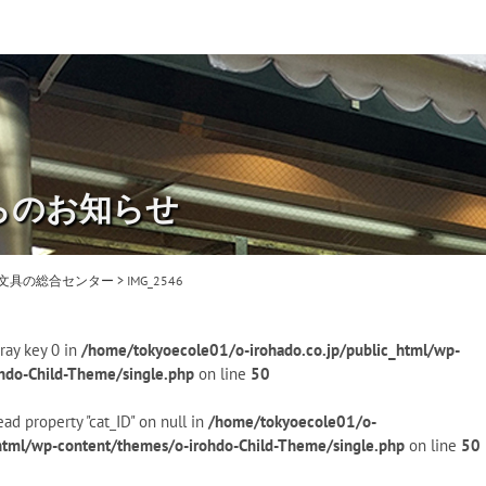
らのお知らせ
・文具の総合センター
>
IMG_2546
ray key 0 in
/home/tokyoecole01/o-irohado.co.jp/public_html/wp-
hdo-Child-Theme/single.php
on line
50
ead property "cat_ID" on null in
/home/tokyoecole01/o-
_html/wp-content/themes/o-irohdo-Child-Theme/single.php
on line
50