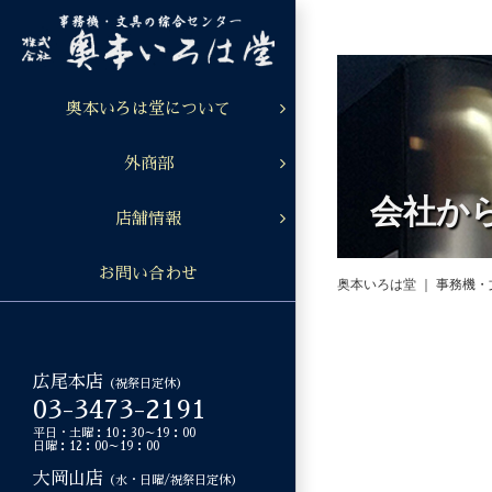
Skip
to
content
奥本いろは堂について
外商部
会社か
店舗情報
お問い合わせ
奥本いろは堂 ｜ 事務機
広尾本店
（祝祭日定休）
03-3473-2191
平日・土曜：10：30～19：00
日曜：12：00～19：00
大岡山店
（水・日曜/祝祭日定休）