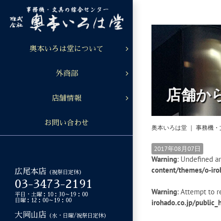
Skip
to
content
奥本いろは堂について
外商部
店舗か
店舗情報
お問い合わせ
奥本いろは堂 ｜ 事務機
2017年08月07日
Warning
: Undefined ar
content/themes/o-iro
広尾本店
（祝祭日定休）
03-3473-2191
Warning
: Attempt to r
平日・土曜：10：30～19：00
日曜：12：00～19：00
irohado.co.jp/public
大岡山店
（水・日曜/祝祭日定休）