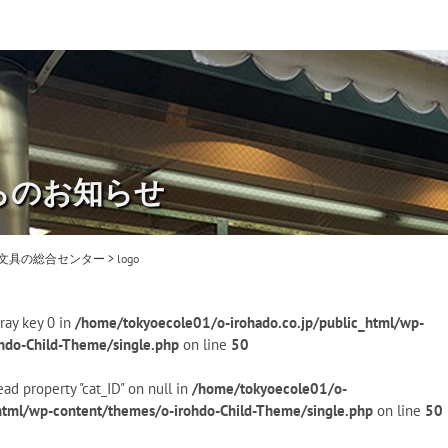
らのお知らせ
・文具の総合センター
>
logo
ray key 0 in
/home/tokyoecole01/o-irohado.co.jp/public_html/wp-
hdo-Child-Theme/single.php
on line
50
ead property "cat_ID" on null in
/home/tokyoecole01/o-
_html/wp-content/themes/o-irohdo-Child-Theme/single.php
on line
50