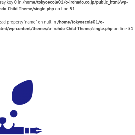
ray key 0 in
/home/tokyoecole01/o-irohado.co.jp/public_html/wp-
hdo-Child-Theme/single.php
on line
51
ead property "name" on null in
/home/tokyoecole01/o-
_html/wp-content/themes/o-irohdo-Child-Theme/single.php
on line
51