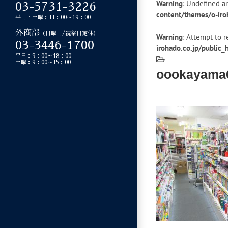
Warning
: Undefined ar
03-5731-3226
content/themes/o-iro
平日・土曜：11：00～19：00
外商部
（日曜日/祝祭日定休）
Warning
: Attempt to r
03-3446-1700
irohado.co.jp/public
平日：9：00～18：00
土曜：9：00～15：00
oookayama