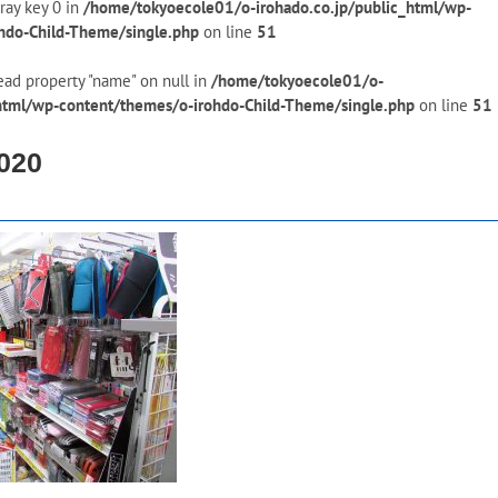
ray key 0 in
/home/tokyoecole01/o-irohado.co.jp/public_html/wp-
hdo-Child-Theme/single.php
on line
51
ead property "name" on null in
/home/tokyoecole01/o-
_html/wp-content/themes/o-irohdo-Child-Theme/single.php
on line
51
020