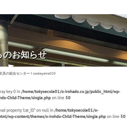
らのお知らせ
・文具の総合センター
>
oookayama020
ray key 0 in
/home/tokyoecole01/o-irohado.co.jp/public_html/wp-
hdo-Child-Theme/single.php
on line
50
ead property "cat_ID" on null in
/home/tokyoecole01/o-
_html/wp-content/themes/o-irohdo-Child-Theme/single.php
on line
50