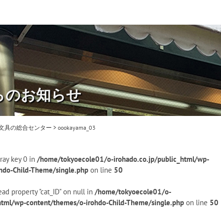
らのお知らせ
・文具の総合センター
>
oookayama_03
ray key 0 in
/home/tokyoecole01/o-irohado.co.jp/public_html/wp-
hdo-Child-Theme/single.php
on line
50
ead property "cat_ID" on null in
/home/tokyoecole01/o-
_html/wp-content/themes/o-irohdo-Child-Theme/single.php
on line
50