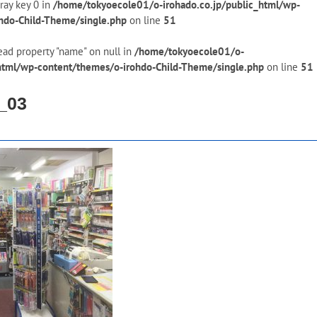
ray key 0 in
/home/tokyoecole01/o-irohado.co.jp/public_html/wp-
hdo-Child-Theme/single.php
on line
51
ead property "name" on null in
/home/tokyoecole01/o-
_html/wp-content/themes/o-irohdo-Child-Theme/single.php
on line
51
_03