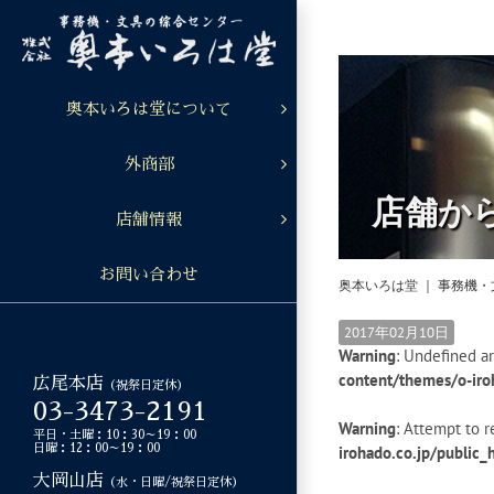
Skip
to
content
奥本いろは堂について
外商部
店舗か
店舗情報
お問い合わせ
奥本いろは堂 ｜ 事務機
2017年02月10日
Warning
: Undefined ar
content/themes/o-iro
広尾本店
（祝祭日定休）
03-3473-2191
Warning
: Attempt to r
平日・土曜：10：30～19：00
日曜：12：00～19：00
irohado.co.jp/public
大岡山店
（水・日曜/祝祭日定休）