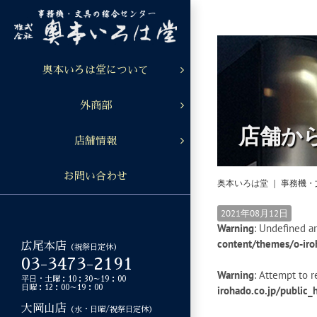
Skip
to
content
奥本いろは堂について
外商部
店舗か
店舗情報
お問い合わせ
奥本いろは堂 ｜ 事務機
2021年08月12日
Warning
: Undefined ar
content/themes/o-iro
広尾本店
（祝祭日定休）
03-3473-2191
Warning
: Attempt to r
平日・土曜：10：30～19：00
日曜：12：00～19：00
irohado.co.jp/public
大岡山店
（水・日曜/祝祭日定休）