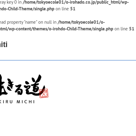
ray key 0 in
/home/tokyoecole01/o-irohado.co.jp/public_html/wp-
hdo-Child-Theme/single.php
on line
51
ead property "name" on null in
/home/tokyoecole01/o-
_html/wp-content/themes/o-irohdo-Child-Theme/single.php
on line
51
iti