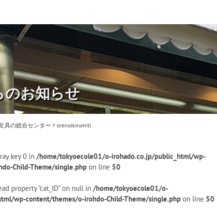
らのお知らせ
・文具の総合センター
>
orenoikirumiti
ray key 0 in
/home/tokyoecole01/o-irohado.co.jp/public_html/wp-
hdo-Child-Theme/single.php
on line
50
ead property "cat_ID" on null in
/home/tokyoecole01/o-
_html/wp-content/themes/o-irohdo-Child-Theme/single.php
on line
50