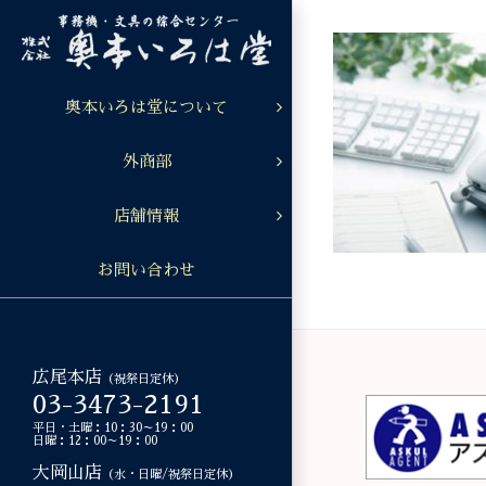
Skip
to
content
奥本いろは堂について
外商部
店舗情報
お問い合わせ
広尾本店
（祝祭日定休）
03-3473-2191
平日・土曜：10：30～19：00
日曜：12：00～19：00
大岡山店
（水・日曜/祝祭日定休）