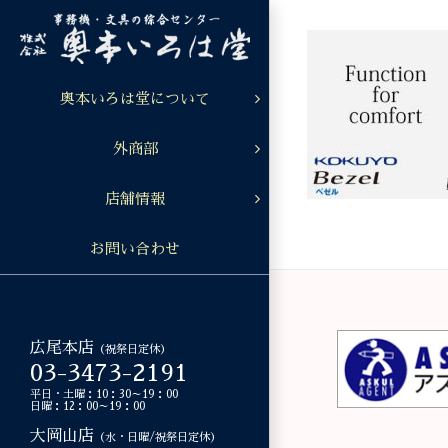
Skip
to
content
奥本いろは堂について
外商部
店舗情報
お問い合わせ
広尾本店
（祝祭日定休）
03-3473-2191
平日・土曜：10：30～19：00
日曜：12：00～19：00
大岡山店
（水・日曜/祝祭日定休）