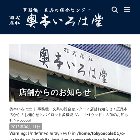
Skip
to
content
店舗からのお知らせ
奥本いろは堂 ｜ 事務機・文具の総合センター
>
店舗お知らせ
>
広尾本
店からのお知らせ
>
パイロット多機能ペン「4+1ウッド」入荷のお知ら
せ
>
woooood
2018年06月11日
Warning
: Undefined array key 0 in
/home/tokyoecole01/o-