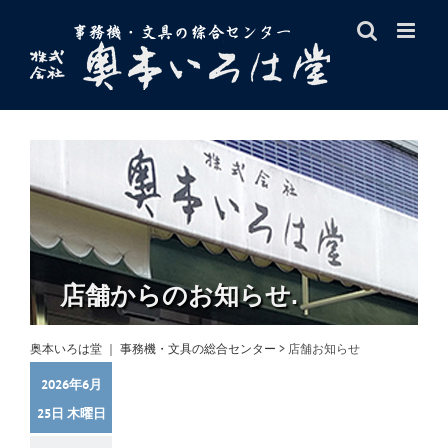
Skip
to
content
店舗からのお知らせ.
奥本いろは堂 ｜ 事務機・文具の総合センター
>
店舗お知らせ
2026年6月
25日 木曜日