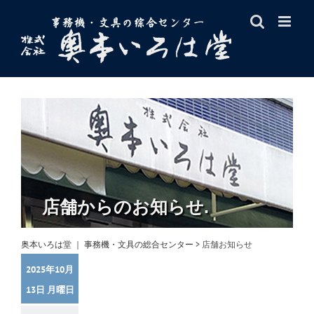
Skip
to
content
店舗からのお知らせ.
奥本いろは堂 ｜ 事務機・文具の総合センター
>
店舗お知らせ
2025年10月
13日 月曜日