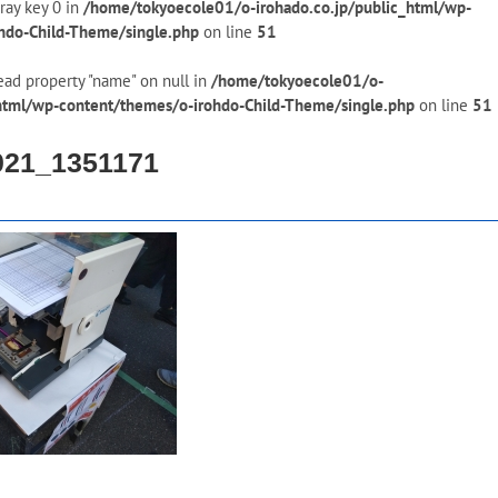
ray key 0 in
/home/tokyoecole01/o-irohado.co.jp/public_html/wp-
hdo-Child-Theme/single.php
on line
51
ead property "name" on null in
/home/tokyoecole01/o-
_html/wp-content/themes/o-irohdo-Child-Theme/single.php
on line
51
021_1351171