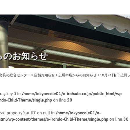
らのお知らせ
・文具の総合センター
>
店舗お知らせ
>
広尾本店からのお知らせ
>
10月21日(日)広
ray key 0 in
/home/tokyoecole01/o-irohado.co.jp/public_html/wp-
hdo-Child-Theme/single.php
on line
50
ead property "cat_ID" on null in
/home/tokyoecole01/o-
_html/wp-content/themes/o-irohdo-Child-Theme/single.php
on line
50