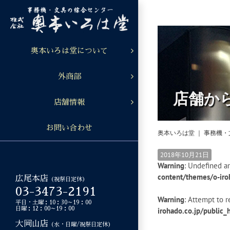
Skip
to
content
奥本いろは堂について
外商部
店舗か
店舗情報
お問い合わせ
奥本いろは堂 ｜ 事務機
2018年10月21日
Warning
: Undefined ar
content/themes/o-iro
広尾本店
（祝祭日定休）
03-3473-2191
Warning
: Attempt to r
平日・土曜：10：30～19：00
日曜：12：00～19：00
irohado.co.jp/public
大岡山店
（水・日曜/祝祭日定休）