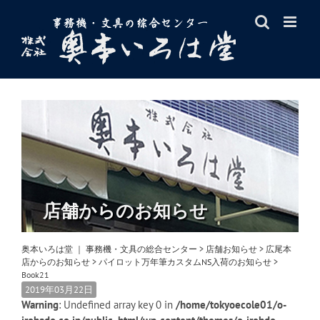
Skip
to
content
店舗からのお知らせ
奥本いろは堂 ｜ 事務機・文具の総合センター
>
店舗お知らせ
>
広尾本
店からのお知らせ
>
パイロット万年筆カスタムNS入荷のお知らせ
>
Book21
2019年03月22日
Warning
: Undefined array key 0 in
/home/tokyoecole01/o-