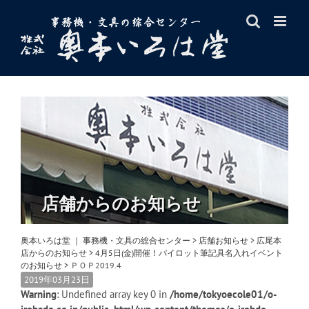
Skip
to
content
店舗からのお知らせ
奥本いろは堂 ｜ 事務機・文具の総合センター
>
店舗お知らせ
>
広尾本
店からのお知らせ
>
4月5日(金)開催！パイロット筆記具名入れイベント
のお知らせ
>
ＰＯＰ2019.4
2019年03月23日
Warning
: Undefined array key 0 in
/home/tokyoecole01/o-