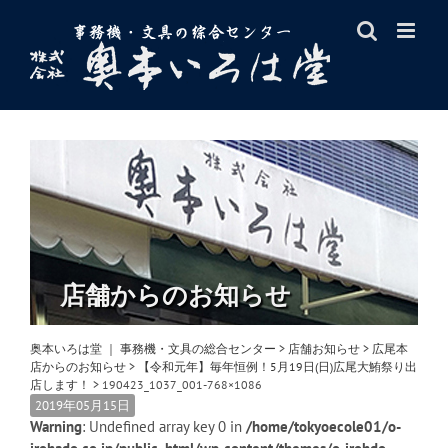
Skip
to
content
店舗からのお知らせ
奥本いろは堂 ｜ 事務機・文具の総合センター
>
店舗お知らせ
>
広尾本
店からのお知らせ
>
【令和元年】毎年恒例！5月19日(日)広尾大鮪祭り出
店します！
>
190423_1037_001-768×1086
2019年05月15日
Warning
: Undefined array key 0 in
/home/tokyoecole01/o-