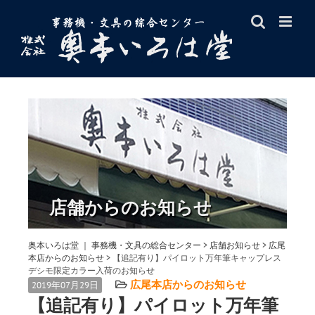
Skip
to
content
店舗からのお知らせ
奥本いろは堂 ｜ 事務機・文具の総合センター
>
店舗お知らせ
>
広尾
本店からのお知らせ
>
【追記有り】パイロット万年筆キャップレス
デシモ限定カラー入荷のお知らせ
広尾本店からのお知らせ
2019年07月29日
【追記有り】パイロット万年筆