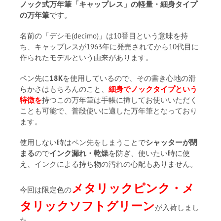
ノック式万年筆「キャップレス」の軽量・細身タイプ
の万年筆
です。
名前の「デシモ(decimo)」は10番目という意味を持
ち、キャップレスが1963年に発売されてから10代目に
作られたモデルという由来があります。
ペン先に
18K
を使用しているので、その書き心地の滑
らかさはもちろんのこと、
細身でノックタイプという
特徴を
持つこの万年筆は手帳に挿してお使いいただく
ことも可能で、普段使いに適した万年筆となっており
ます。
使用しない時はペン先をしまうことで
シャッターが閉
まる
ので
インク漏れ・乾燥
を防ぎ、使いたい時に使
え、インクによる持ち物の汚れの心配もありません。
メタリックピンク・メ
今回は限定色の
タリックソフトグリーン
が入荷しまし
た。