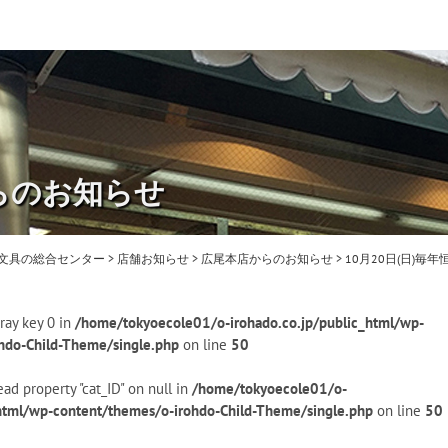
らのお知らせ
・文具の総合センター
>
店舗お知らせ
>
広尾本店からのお知らせ
>
10月20日(日)
ray key 0 in
/home/tokyoecole01/o-irohado.co.jp/public_html/wp-
hdo-Child-Theme/single.php
on line
50
ead property "cat_ID" on null in
/home/tokyoecole01/o-
_html/wp-content/themes/o-irohdo-Child-Theme/single.php
on line
50