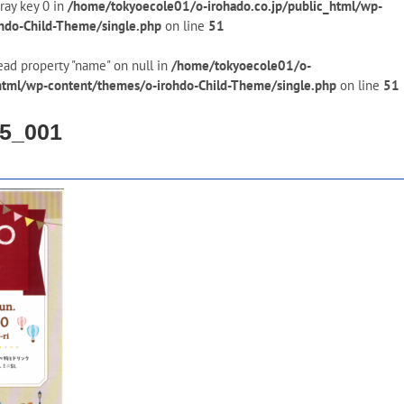
ray key 0 in
/home/tokyoecole01/o-irohado.co.jp/public_html/wp-
hdo-Child-Theme/single.php
on line
51
ead property "name" on null in
/home/tokyoecole01/o-
_html/wp-content/themes/o-irohdo-Child-Theme/single.php
on line
51
5_001