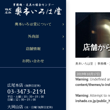
Skip
to
content
奥本いろは堂について
外商部
店舗か
店舗情報
お問い合わせ
奥本いろは堂 ｜ 事務機
2019年10月17日
Warning
: Undefined ar
content/themes/o-iro
広尾本店
（祝祭日定休）
03-3473-2191
Warning
: Attempt to r
平日・土曜：10：30～19：00
日曜：12：00～19：00
irohado.co.jp/public
大岡山店
（水・日曜/祝祭日定休）