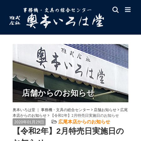
Skip
to
content
店舗からのお知らせ
奥本いろは堂 ｜ 事務機・文具の総合センター
>
店舗お知らせ
>
広尾
本店からのお知らせ
>
【令和2年】2月特売日実施日のお知らせ
広尾本店からのお知らせ
2020年01月29日
【令和2年】2月特売日実施日の