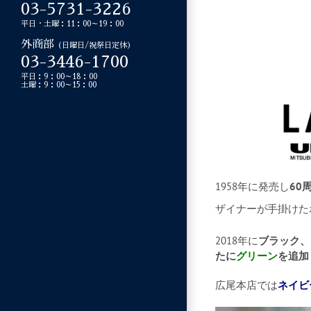
03-5731-3226
平日・土曜：11：00～19：00
外商部
（日曜日/祝祭日定休）
03-3446-1700
平日：9：00～18：00
土曜：9：00～15：00
1958年に発売し
60
ザイナーが手掛けた
2018年に
ブラック、
たに
グリーン
を追加
広尾本店では
ネイビ