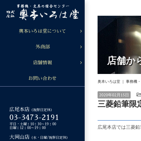
Skip
to
content
奥本いろは堂について
外商部
店舗か
店舗情報
お問い合わせ
奥本いろは堂 ｜ 事務機
2020年02月15日
三菱鉛筆限
広尾本店
（祝祭日定休）
03-3473-2191
平日・土曜：10：30～19：00
広尾本店では三菱鉛
日曜：12：00～19：00
大岡山店
（水・日曜/祝祭日定休）