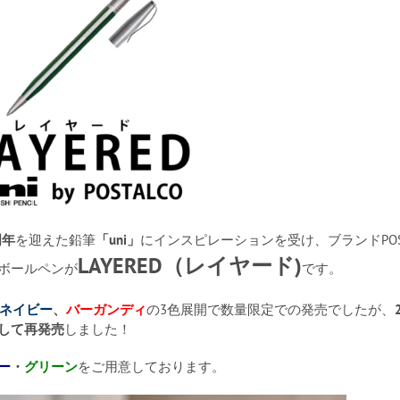
周年
を迎えた鉛筆
「uni」
にインスピレーションを受け、ブランドPOST
LAYERED（レイヤード)
ボールペンが
です。
ネイビー
、
バーガンディ
の3色展開で数量限定での発売でしたが、
して再発売
しました！
ー
・
グリーン
をご用意しております。