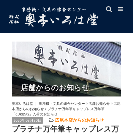
Skip
to
content
店舗からのお知らせ
奥本いろは堂 ｜ 事務機・文具の総合センター
>
店舗お知らせ
>
広尾
本店からのお知らせ
>
プラチナ万年筆キャップレス万年筆
「CURIDAS」入荷のお知らせ
広尾本店からのお知らせ
2020年03月30日
プラチナ万年筆キャップレス万