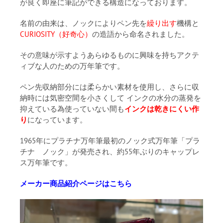
が良く即座に筆記ができる構造になっております。
名前の由来は、ノックによりペン先を
繰り出す
機構と
CURIOSITY（好奇心）
の造語から命名されました。
その意味が示すようあらゆるものに興味を持ちアクテ
ィブな人のための万年筆です。
ペン先収納部分には柔らかい素材を使用し、さらに収
納時には気密空間を小さくして インクの水分の蒸発を
抑えている為使っていない間も
インクは乾きにくい作
り
になっています。
1965年にプラチナ万年筆最初のノック式万年筆「プラ
チナ ノック」が発売され、約55年ぶりのキャップレ
ス万年筆です。
メーカー商品紹介ページはこちら