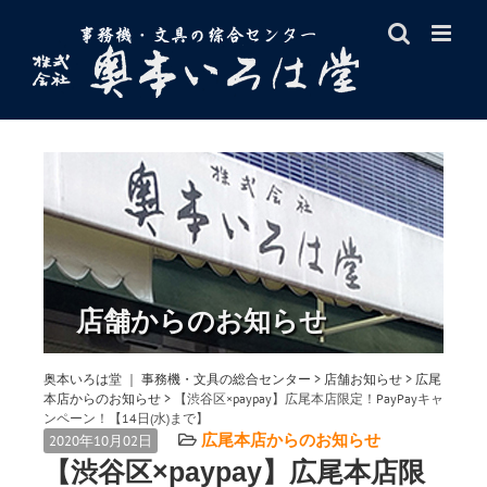
Skip
to
content
店舗からのお知らせ
奥本いろは堂 ｜ 事務機・文具の総合センター
>
店舗お知らせ
>
広尾
本店からのお知らせ
>
【渋谷区×paypay】広尾本店限定！PayPayキャ
ンペーン！【14日(水)まで】
広尾本店からのお知らせ
2020年10月02日
【渋谷区×paypay】広尾本店限