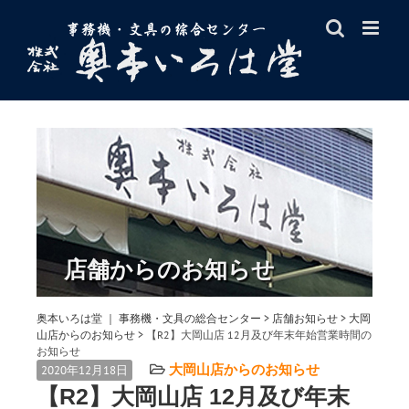
Skip
to
content
店舗からのお知らせ
奥本いろは堂 ｜ 事務機・文具の総合センター
>
店舗お知らせ
>
大岡
山店からのお知らせ
>
【R2】大岡山店 12月及び年末年始営業時間の
お知らせ
大岡山店からのお知らせ
2020年12月18日
【R2】大岡山店 12月及び年末