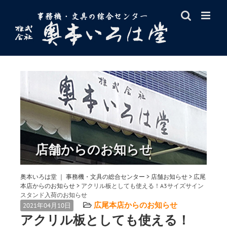
Skip
to
content
店舗からのお知らせ
奥本いろは堂 ｜ 事務機・文具の総合センター
>
店舗お知らせ
>
広尾
本店からのお知らせ
>
アクリル板としても使える！A3サイズサイン
スタンド入荷のお知らせ
広尾本店からのお知らせ
2021年04月10日
アクリル板としても使える！