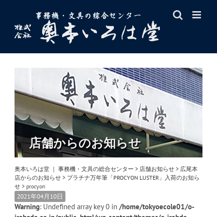
Skip
to
content
店舗からのお知らせ
奥本いろは堂 ｜ 事務機・文具の総合センター
>
店舗お知らせ
>
広尾本
店からのお知らせ
>
プラチナ万年筆「PROCYON LUSTER」入荷のお知ら
せ
>
procyon
2021年04月10日
Warning
: Undefined array key 0 in
/home/tokyoecole01/o-