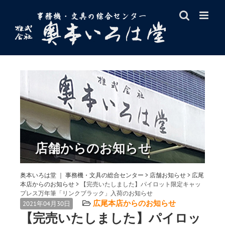
Skip
to
content
店舗からのお知らせ
奥本いろは堂 ｜ 事務機・文具の総合センター
>
店舗お知らせ
>
広尾
本店からのお知らせ
>
【完売いたしました】パイロット限定キャッ
プレス万年筆「リンクブラック」入荷のお知らせ
広尾本店からのお知らせ
2021年04月30日
【完売いたしました】パイロッ