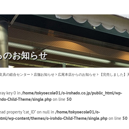
らのお知らせ
・文具の総合センター
>
店舗お知らせ
>
広尾本店からのお知らせ
>
【完売しました】
ray key 0 in
/home/tokyoecole01/o-irohado.co.jp/public_html/wp-
hdo-Child-Theme/single.php
on line
50
ead property "cat_ID" on null in
/home/tokyoecole01/o-
_html/wp-content/themes/o-irohdo-Child-Theme/single.php
on line
50