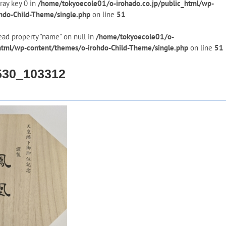
ray key 0 in
/home/tokyoecole01/o-irohado.co.jp/public_html/wp-
hdo-Child-Theme/single.php
on line
51
ead property "name" on null in
/home/tokyoecole01/o-
_html/wp-content/themes/o-irohdo-Child-Theme/single.php
on line
51
530_103312