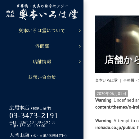
Skip
to
content
奥本いろは堂について
外商部
店舗か
店舗情報
お問い合わせ
奥本いろは堂 ｜ 事務機
2020年06月01日
Warning
: Undefined ar
content/themes/o-iro
広尾本店
（祝祭日定休）
03-3473-2191
Warning
: Attempt to r
平日・土曜：10：30～19：00
日曜：12：00～19：00
irohado.co.jp/public
大岡山店
（水・日曜/祝祭日定休）