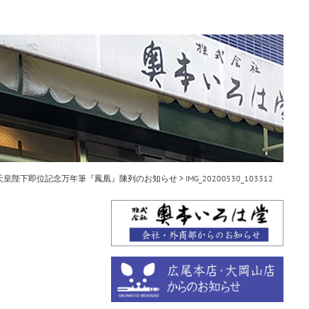
天皇陛下即位記念万年筆『鳳凰』陳列のお知らせ
>
IMG_20200530_103312