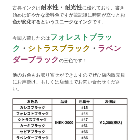
耐水性・耐光性
古典インクは
に優れており、書き
始めは鮮やかな染料色ですが筆記後に時間が立つと
お
色が変化するというユニークなインク
です。
フォレストブラッ
今回入荷したのは
ク
・
シトラスブラック
・
ラベン
ダーブラック
の三色です！
他のお色もお取り寄せができますのでぜひ店内販売員
にお声掛け、もしくは店舗までお問い合わせくださ
い。