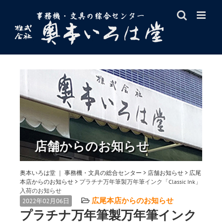
Skip
to
content
店舗からのお知らせ
奥本いろは堂 ｜ 事務機・文具の総合センター
>
店舗お知らせ
>
広尾
本店からのお知らせ
>
プラチナ万年筆製万年筆インク「Classic Ink」
入荷のお知らせ
広尾本店からのお知らせ
2022年02月06日
プラチナ万年筆製万年筆インク