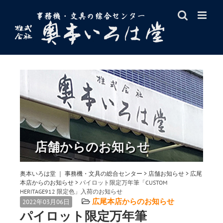
Skip
to
content
店舗からのお知らせ
奥本いろは堂 ｜ 事務機・文具の総合センター
>
店舗お知らせ
>
広尾
本店からのお知らせ
>
パイロット限定万年筆「CUSTOM
HERITAGE912 限定色」入荷のお知らせ
広尾本店からのお知らせ
2022年03月06日
パイロット限定万年筆