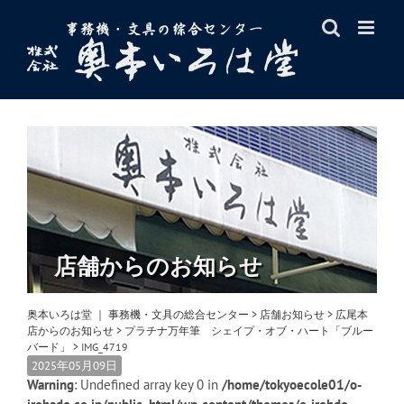
Skip
to
content
店舗からのお知らせ
奥本いろは堂 ｜ 事務機・文具の総合センター
>
店舗お知らせ
>
広尾本
店からのお知らせ
>
プラチナ万年筆 シェイプ・オブ・ハート「ブルー
バード」
>
IMG_4719
2025年05月09日
Warning
: Undefined array key 0 in
/home/tokyoecole01/o-