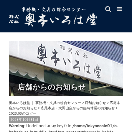
Skip
to
content
店舗からのお知らせ
奥本いろは堂 ｜ 事務機・文具の総合センター
>
店舗お知らせ
>
広尾本
店からのお知らせ
>
広尾本店・大岡山店からの臨時休業のお知らせ
>
2025.05のコピー
2025年10月31日
Warning
: Undefined array key 0 in
/home/tokyoecole01/o-