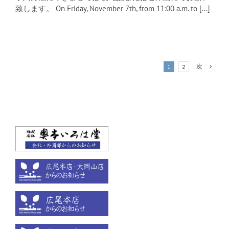
致します。 On Friday, November 7th, from 11:00 a.m. to [...]
次
1
2