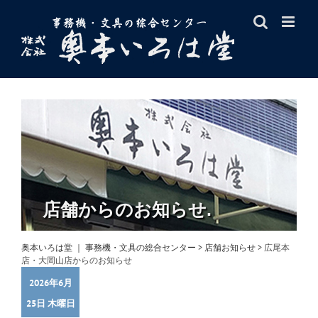
Skip
to
content
店舗からのお知らせ.
奥本いろは堂 ｜ 事務機・文具の総合センター
>
店舗お知らせ
>
広尾本
店・大岡山店からのお知らせ
2026年6月
25日 木曜日