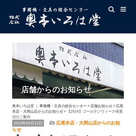
Skip
to
content
店舗からのお知らせ
奥本いろは堂 ｜ 事務機・文具の総合センター
>
店舗お知らせ
>
広尾
本店・大岡山店からのお知らせ
>
【2019】ゴールデンウィーク休業
日のご案内
広尾本店・大岡山店からのお知
2019年04月23日
らせ