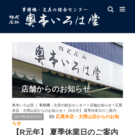
Skip
to
content
店舗からのお知らせ
奥本いろは堂 ｜ 事務機・文具の総合センター
>
店舗お知らせ
>
広尾
本店・大岡山店からのお知らせ
>
【R元年】 夏季休業日のご案内
広尾本店・大岡山店からのお知
2019年08月05日
らせ
【R元年】 夏季休業日のご案内