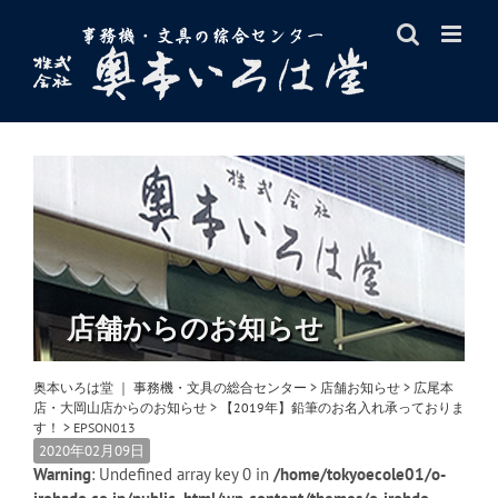
Skip
to
content
店舗からのお知らせ
奥本いろは堂 ｜ 事務機・文具の総合センター
>
店舗お知らせ
>
広尾本
店・大岡山店からのお知らせ
>
【2019年】鉛筆のお名入れ承っておりま
す！
>
EPSON013
2020年02月09日
Warning
: Undefined array key 0 in
/home/tokyoecole01/o-