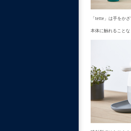
「tette」は手
本体に触れることな