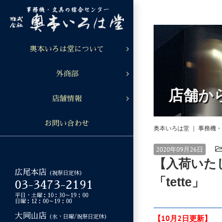
Skip
to
content
奥本いろは堂について
外商部
店舗か
店舗情報
お問い合わせ
奥本いろは堂 ｜ 事務機
2020年09月26日
【入荷いた
広尾本店
（祝祭日定休）
「tette」
03-3473-2191
平日・土曜：10：30～19：00
日曜：12：00～19：00
大岡山店
【10月2日更新】
（水・日曜/祝祭日定休）