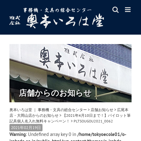
Skip
to
content
店舗からのお知らせ
奥本いろは堂 ｜ 事務機・文具の総合センター
>
店舗お知らせ
>
広尾本
店・大岡山店からのお知らせ
>
【2021年4月10日まで！】パイロット筆
記具個人名入れ無料キャンペーン！
>
PLTSOUGOU2021_0062
2021年02月19日
Warning
: Undefined array key 0 in
/home/tokyoecole01/o-