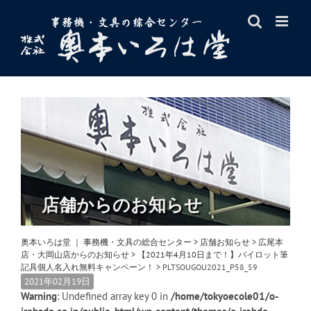
Skip
to
content
店舗からのお知らせ
奥本いろは堂 ｜ 事務機・文具の総合センター
>
店舗お知らせ
>
広尾本
店・大岡山店からのお知らせ
>
【2021年4月10日まで！】パイロット筆
記具個人名入れ無料キャンペーン！
>
PLTSOUGOU2021_P58_59
2021年02月19日
Warning
: Undefined array key 0 in
/home/tokyoecole01/o-