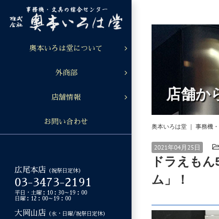
Skip
to
content
奥本いろは堂について
外商部
店舗か
店舗情報
お問い合わせ
奥本いろは堂 ｜ 事務機
2021年04月25日
ドラえもん
広尾本店
（祝祭日定休）
ム」！
03-3473-2191
平日・土曜：10：30～19：00
日曜：12：00～19：00
大岡山店
（水・日曜/祝祭日定休）