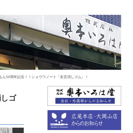
もん50周年記念！！ショウワノート「名言消しゴム」！
消しゴ