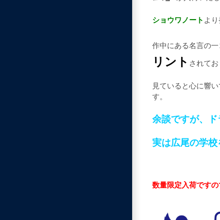
ショウワノート
より
作中にある名言の一
リント
されてお
見ていると心に響い
す。
余談ですが、ド
実は広尾の学校
数量限定入荷ですの