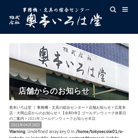
Skip
to
content
店舗からのお知らせ
奥本いろは堂 ｜ 事務機・文具の総合センター
>
店舗お知らせ
>
広尾本
店・大岡山店からのお知らせ
>
【令和3年】ゴールデンウィーク休業日
のご案内
>
2021年ゴールデンウィークお知らせ本店
2021年04月28日
Warning
: Undefined array key 0 in
/home/tokyoecole01/o-