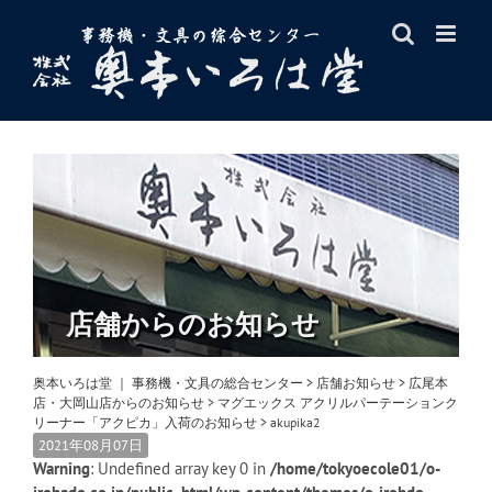
Skip
to
content
店舗からのお知らせ
奥本いろは堂 ｜ 事務機・文具の総合センター
>
店舗お知らせ
>
広尾本
店・大岡山店からのお知らせ
>
マグエックス アクリルパーテーションク
リーナー「アクピカ」入荷のお知らせ
>
akupika2
2021年08月07日
Warning
: Undefined array key 0 in
/home/tokyoecole01/o-