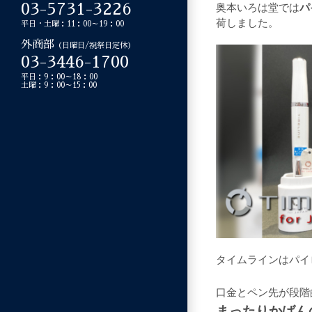
奥本いろは堂では
パ
03-5731-3226
荷しました。
平日・土曜：11：00～19：00
外商部
（日曜日/祝祭日定休）
03-3446-1700
平日：9：00～18：00
土曜：9：00～15：00
タイムラインはパイ
口金とペン先が段階
まったりかばん