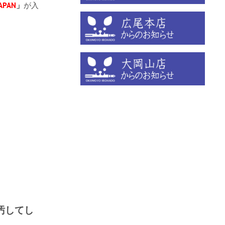
JAPAN
」
が入
汚してし