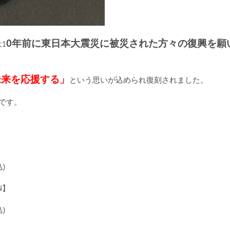
0年前に東日本大震災に被災された方々の復興を願
は1
未来を応援する」
という思いが込められ復刻されました。
です。
】
)
AN】
)