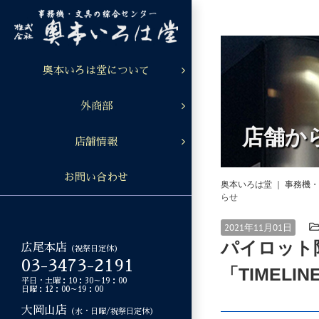
Skip
to
content
奥本いろは堂について
外商部
店舗か
店舗情報
お問い合わせ
奥本いろは堂 ｜ 事務機
らせ
2021年11月01日
パイロット限定
広尾本店
（祝祭日定休）
03-3473-2191
「TIMELI
平日・土曜：10：30～19：00
日曜：12：00～19：00
大岡山店
（水・日曜/祝祭日定休）