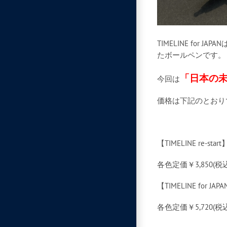
TIMELINE for JAPAN
たボールペンです。
「日本の
今回は
価格は下記のとおり
【TIMELINE re-start
各色定価￥3,850(税込
【TIMELINE for JAP
各色定価￥5,720(税込