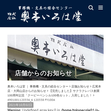
Skip
to
content
店舗からのお知らせ
奥本いろは堂 ｜ 事務機・文具の総合センター
>
店舗お知らせ
>
広尾本
店・大岡山店からのお知らせ
>
【完売しました】サクラクレパス創業
100周年記念「クーピーペンシル100色セット」入荷しました！
>
4901881120336_6 120338 FY100A
2021年10月02日
Warning
: Undefined array key 0 in
/home/tokyoecole01/o-