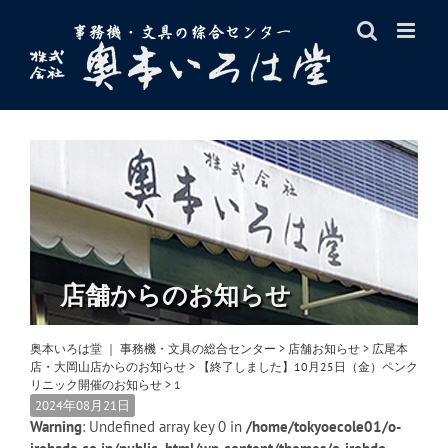
Skip
to
content
店舗からのお知らせ
奥本いろは堂 ｜ 事務機・文具の総合センター
>
店舗お知らせ
>
広尾本
店・大岡山店からのお知らせ
>
【終了しました】10月25日（金）ペンク
リニック開催のお知らせ
>
1
2024年08月21日
Warning
: Undefined array key 0 in
/home/tokyoecole01/o-